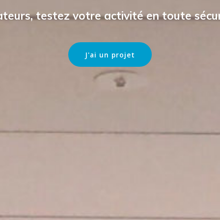
venez entrepren
ouvrez les témoignages de nos entrepren
Lire les témoignages
Nos entrepreneurs