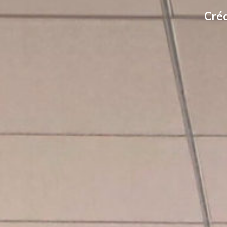
De
Déc