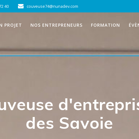
72 40
couveuse74@nunadev.com
UN PROJET
NOS ENTREPRENEURS
FORMATION
ÉVÈ