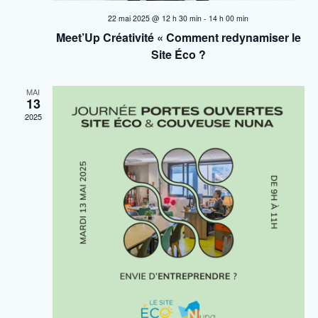
d
22 mai 2025 @ 12 h 30 min
-
14 h 00 min
Meet’Up Créativité « Comment redynamiser le
e
Site Éco ?
v
MAI
13
u
2025
e
s
É
v
è
n