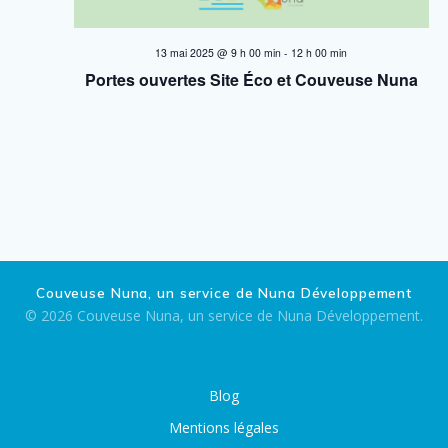
e
m
13 mai 2025 @ 9 h 00 min
-
12 h 00 min
e
Portes ouvertes Site Éco et Couveuse Nuna
n
t
s
Couveuse Nuna, un service de Nuna Développement
© 2026 Couveuse Nuna, un service de Nuna Développement.
Blog
Mentions légales