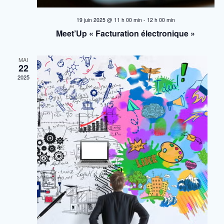
t
e
19 juin 2025 @ 11 h 00 min
-
12 h 00 min
n
s
Meet’Up « Facturation électronique »
É
a
v
MAI
22
v
è
2025
i
n
e
g
m
a
e
t
n
t
i
o
n