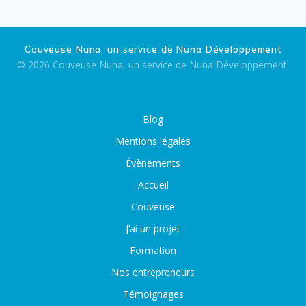
e
v
Couveuse Nuna, un service de Nuna Développement
© 2026 Couveuse Nuna, un service de Nuna Développement.
u
e
Blog
s
Mentions légales
É
Évènements
Accueil
v
Couveuse
è
J’ai un projet
n
Formation
Nos entrepreneurs
e
Témoignages