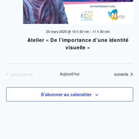
n
s
É
a
v
v
20 mars 2025 @ 10 h 30 min
-
11 h 30 min
è
Atelier « De l’importance d’une identité
i
n
visuelle »
e
g
m
a
e
Évènements
précédents
Aujourd’hui
Évènements
suivants
t
n
t
i
S’abonner au calendrier
o
n
d