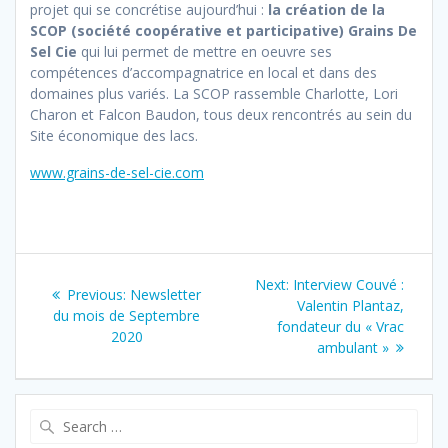
projet qui se concrétise aujourd’hui :
la création de la
SCOP (société coopérative et participative) Grains De
Sel Cie
qui lui permet de mettre en oeuvre ses
compétences d’accompagnatrice en local et dans des
domaines plus variés. La SCOP rassemble Charlotte, Lori
Charon et Falcon Baudon, tous deux rencontrés au sein du
Site économique des lacs.
www.grains-de-sel-cie.com
Navigation
Next
Next:
Interview Couvé :
Previous
Previous:
Newsletter
de
post:
Valentin Plantaz,
post:
du mois de Septembre
fondateur du « Vrac
2020
l’article
ambulant »
Search
for: